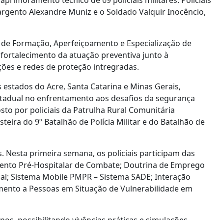
primoramento técnico de 69 policiais militares. Policiais
argento Alexandre Muniz e o Soldado Valquir Inocêncio,
a de Formação, Aperfeiçoamento e Especialização de
fortalecimento da atuação preventiva junto à
ões e redes de proteção intregradas.
estados do Acre, Santa Catarina e Minas Gerais,
stadual no enfrentamento aos desafios da segurança
to por policiais da Patrulha Rural Comunitária
eira do 9º Batalhão de Polícia Militar e do Batalhão de
. Nesta primeira semana, os policiais participam das
imento Pré-Hospitalar de Combate; Doutrina de Emprego
ial; Sistema Mobile PMPR – Sistema SADE; Interação
mento a Pessoas em Situação de Vulnerabilidade em