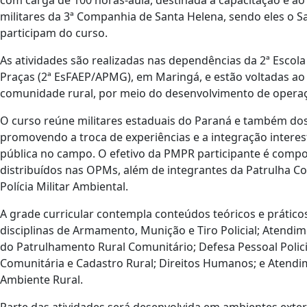
com carga de 100 horas-aula, destinada à capacitação e ao a
militares da 3ª Companhia de Santa Helena, sendo eles o S
participam do curso.
As atividades são realizadas nas dependências da 2ª Escol
Praças (2ª EsFAEP/APMG), em Maringá, e estão voltadas ao 
comunidade rural, por meio do desenvolvimento de operaç
O curso reúne militares estaduais do Paraná e também dos 
promovendo a troca de experiências e a integração intere
pública no campo. O efetivo da PMPR participante é compos
distribuídos nas OPMs, além de integrantes da Patrulha Cost
Polícia Militar Ambiental.
A grade curricular contempla conteúdos teóricos e práticos
disciplinas de Armamento, Munição e Tiro Policial; Atend
do Patrulhamento Rural Comunitário; Defesa Pessoal Polic
Comunitária e Cadastro Rural; Direitos Humanos; e Atendi
Ambiente Rural.