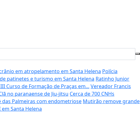
crânio em atropelamento em Santa Helena
Polícia
o de patinetes e turismo em Santa Helena
Ratinho Junior
III Curso de Formação de Praças em...
Vereador Francis
lã no paranaense de Jiu-jitsu
Cerca de 700 CNHs
sé das Palmeiras com endometriose
Mutirão remove grande
II em Santa Helena