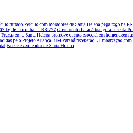
culo furtado
Veículo com moradores de Santa Helena pega fogo na PR
103 kg de maconha na BR 277
Governo do Paraná inaugura base da Polí
 Praças em...
Santa Helena promove evento especial em homenagem ao
didas pelo Projeto Aliança BIM Paraná receberão...
Embarcação com u
tal
Falece ex-vereador de Santa Helena