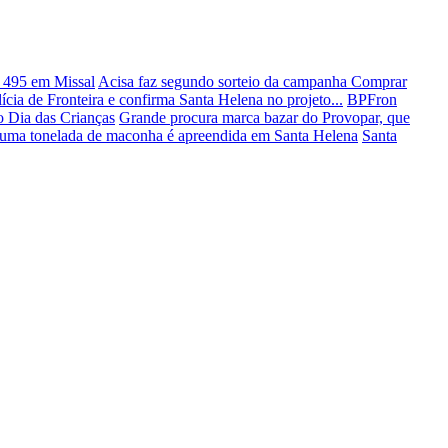
 495 em Missal
Acisa faz segundo sorteio da campanha Comprar
cia de Fronteira e confirma Santa Helena no projeto...
BPFron
 Dia das Crianças
Grande procura marca bazar do Provopar, que
ma tonelada de maconha é apreendida em Santa Helena
Santa