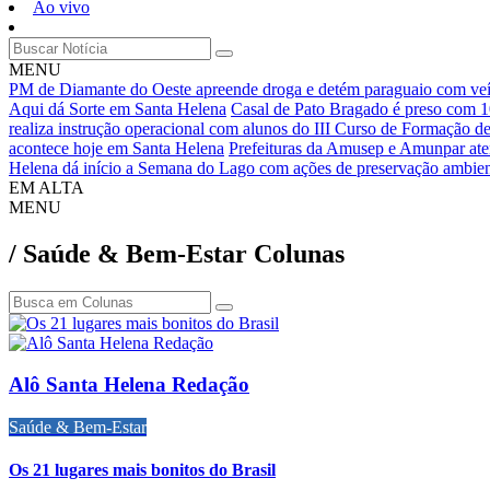
Ao vivo
MENU
PM de Diamante do Oeste apreende droga e detém paraguaio com veí
Aqui dá Sorte em Santa Helena
Casal de Pato Bragado é preso com 
realiza instrução operacional com alunos do III Curso de Formação de
acontece hoje em Santa Helena
Prefeituras da Amusep e Amunpar aten
Helena dá início a Semana do Lago com ações de preservação ambien
EM ALTA
MENU
/ Saúde & Bem-Estar
Colunas
Alô Santa Helena Redação
Saúde & Bem-Estar
Os 21 lugares mais bonitos do Brasil