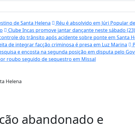
stino de Santa Helena
Réu é absolvido em Júri Popular d
to
Clube Incas promove jantar dançante neste sábado (23);
no controle do trânsito após acidente sobre ponte em Santa 
ita de integrar facção criminosa é presa em Luz Marina
P
squisa e encosta na segunda posição em disputa pelo Go
or roubo seguido de sequestro em Missal
a cão abandonado e