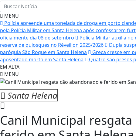
MENU
Polícia apreende uma tonelada de droga em porto clande
pela Polícia Militar em Santa Helena após confessarem fur
oficialmente dia 08 de setembro
Polícia Militar auxilia 
reserva de quiosques no Réveillon 2025/2026
Dupla suspe
paróquia São Roque em Santa Helena
Greca cresce em pe
aposentado morto em Santa Helena
Quatro são presos p
EM ALTA
MENU
Santa Helena
Canil Municipal resgat
ferido em Santa Helena