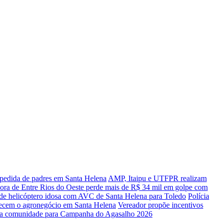
spedida de padres em Santa Helena
AMP, Itaipu e UTFPR realizam
ra de Entre Rios do Oeste perde mais de R$ 34 mil em golpe com
de helicóptero idosa com AVC de Santa Helena para Toledo
Polícia
alecem o agronegócio em Santa Helena
Vereador propõe incentivos
za comunidade para Campanha do Agasalho 2026