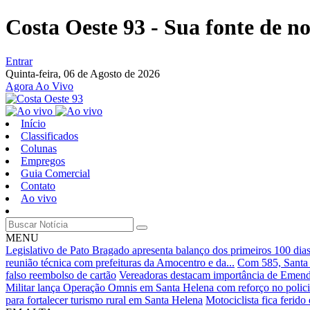
Costa Oeste 93 - Sua fonte de not
Entrar
Quinta-feira,
06 de Agosto de 2026
Agora Ao Vivo
Início
Classificados
Colunas
Empregos
Guia Comercial
Contato
Ao vivo
MENU
Legislativo de Pato Bragado apresenta balanço dos primeiros 100 dia
reunião técnica com prefeituras da Amocentro e da...
Com 585, Santa 
falso reembolso de cartão
Vereadoras destacam importância de Emenda 
Militar lança Operação Omnis em Santa Helena com reforço no polic
para fortalecer turismo rural em Santa Helena
Motociclista fica ferid