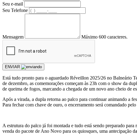
Seu e-mail
Seu Telefone
Mensagem
Máximo 600 caracteres.
ENVIAR
Está tudo pronto para o aguardado Réveillon 2025/26 no Balneário Te
de dezembro, as comemorações começam às 23h com o show da dupla F
de queima de fogos, marcando a chegada de um novo ano cheio de esp
Após a virada, a dupla retorna ao palco para continuar animando a fe
Para fechar com chave de ouro, o encerramento será comandado pelo D
A estrutura do palco já foi montada e tudo está sendo preparado para 
venda do pacote de Ano Novo para os quiosques, uma antecipação das