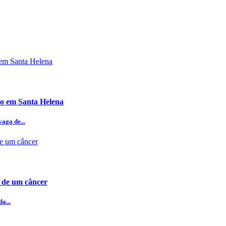
ho em Santa Helena
aga de...
a de um câncer
a...