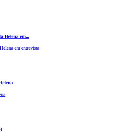
ta Helena em...
Helena
5)