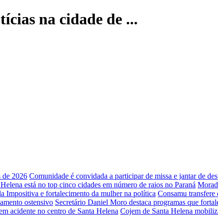
ícias na cidade de ...
s de 2026
Comunidade é convidada a participar de missa e jantar de de
Helena está no top cinco cidades em número de raios no Paraná
Morado
Impositiva e fortalecimento da mulher na política
Consamu transfere 
iamento ostensivo
Secretário Daniel Moro destaca programas que fort
o em acidente no centro de Santa Helena
Cojem de Santa Helena mobili