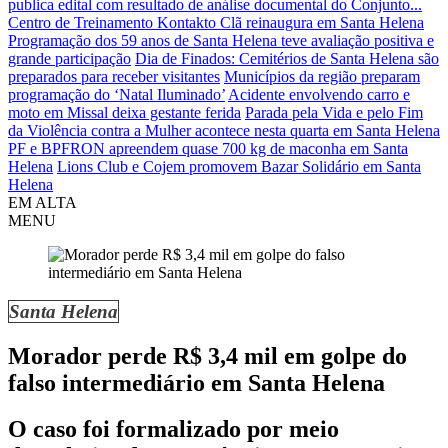
publica edital com resultado de análise documental do Conjunto...
Centro de Treinamento Kontakto Clã reinaugura em Santa Helena
Programação dos 59 anos de Santa Helena teve avaliação positiva e
grande participação
Dia de Finados: Cemitérios de Santa Helena são
preparados para receber visitantes
Municípios da região preparam
programação do ‘Natal Iluminado’
Acidente envolvendo carro e
moto em Missal deixa gestante ferida
Parada pela Vida e pelo Fim
da Violência contra a Mulher acontece nesta quarta em Santa Helena
PF e BPFRON apreendem quase 700 kg de maconha em Santa
Helena
Lions Club e Cojem promovem Bazar Solidário em Santa
Helena
EM ALTA
MENU
Santa Helena
Morador perde R$ 3,4 mil em golpe do
falso intermediário em Santa Helena
O caso foi formalizado por meio