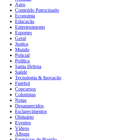
Agro
Conteúdo Patrocinado
Economia
Educação
Entretenimento
Esportes
Geral
Justiça
Mundo
Policial
Política
Santa Helena
Saúde
Tecnologia & Inovação
Futebol
Concursos
Colunistas
Notas
Desaparecidos
Esclarecimentos
Obituário
Eventos
Vídeos
Álbuns
Farmácias de Plantão