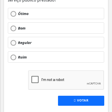
serviço público prestado?
Ótimo
Bom
Regular
Ruim
VOTAR