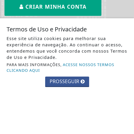
CRIAR MINHA CONTA
Termos de Uso e Privacidade
Esse site utiliza cookies para melhorar sua
experiência de navegação. Ao continuar o acesso,
::: Costa Oeste 93 :::
entendemos que você concorda com nossos Termos
de Uso e Privacidade.
PARA MAIS INFORMAÇÕES,
ACESSE NOSSOS TERMOS
CLICANDO AQUI
PROSSEGUIR
INÍCIO
|
SOBRE
|
PAINEL DO LEITOR
|
TERMOS DE USO E PRIVACIDADE
|
CONTATO
COSTA OESTE 93 - TODOS OS DIREITOS RESERVADOS