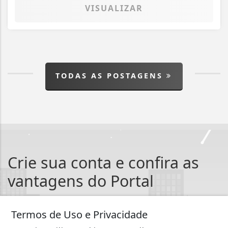
VISUALIZAR
TODAS AS POSTAGENS
Crie sua conta e confira as
vantagens do Portal
Você pode ler matérias exclusivas, anunciar
classificados e muito mais!
Termos de Uso e Privacidade