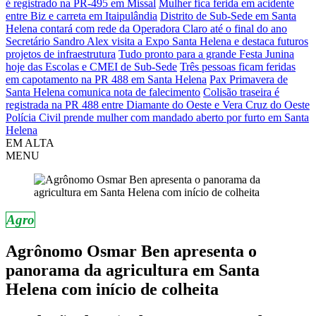
é registrado na PR-495 em Missal
Mulher fica ferida em acidente
entre Biz e carreta em Itaipulândia
Distrito de Sub-Sede em Santa
Helena contará com rede da Operadora Claro até o final do ano
Secretário Sandro Alex visita a Expo Santa Helena e destaca futuros
projetos de infraestrutura
Tudo pronto para a grande Festa Junina
hoje das Escolas e CMEI de Sub-Sede
Três pessoas ficam feridas
em capotamento na PR 488 em Santa Helena
Pax Primavera de
Santa Helena comunica nota de falecimento
Colisão traseira é
registrada na PR 488 entre Diamante do Oeste e Vera Cruz do Oeste
Polícia Civil prende mulher com mandado aberto por furto em Santa
Helena
EM ALTA
MENU
Agro
Agrônomo Osmar Ben apresenta o
panorama da agricultura em Santa
Helena com início de colheita