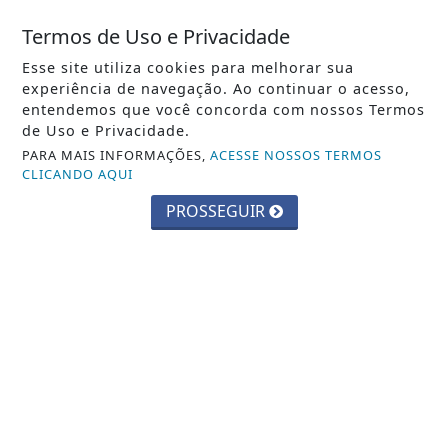
vantagens do Portal
Termos de Uso e Privacidade
Você pode ler matérias exclusivas, anunciar
Esse site utiliza cookies para melhorar sua
experiência de navegação. Ao continuar o acesso,
classificados e muito mais!
entendemos que você concorda com nossos Termos
de Uso e Privacidade.
CRIAR MINHA CONTA
PARA MAIS INFORMAÇÕES,
ACESSE NOSSOS TERMOS
CLICANDO AQUI
PROSSEGUIR
::: Costa Oeste 93 :::
INÍCIO
|
SOBRE
|
PAINEL DO LEITOR
|