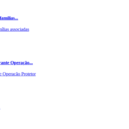
amílias...
rante Operação...
a