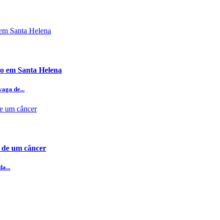
ho em Santa Helena
aga de...
a de um câncer
a...