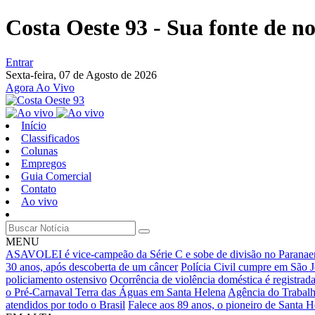
Costa Oeste 93 - Sua fonte de not
Entrar
Sexta-feira,
07 de Agosto de 2026
Agora Ao Vivo
Início
Classificados
Colunas
Empregos
Guia Comercial
Contato
Ao vivo
MENU
ASAVOLEI é vice-campeão da Série C e sobe de divisão no Paranae
30 anos, após descoberta de um câncer
Polícia Civil cumpre em São Jo
policiamento ostensivo
Ocorrência de violência doméstica é registra
o Pré-Carnaval Terra das Águas em Santa Helena
Agência do Trabalh
atendidos por todo o Brasil
Falece aos 89 anos, o pioneiro de Santa 