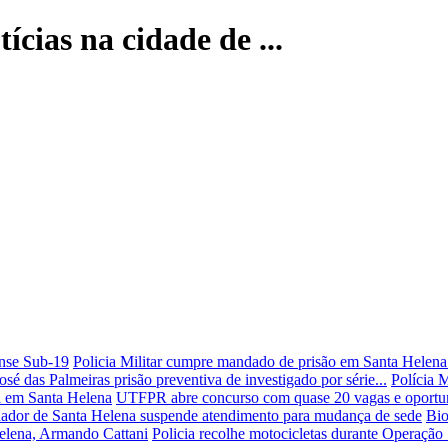
ícias na cidade de ...
nse Sub-19
Policia Militar cumpre mandado de prisão em Santa Helena
sé das Palmeiras prisão preventiva de investigado por série...
Polícia 
da em Santa Helena
UTFPR abre concurso com quase 20 vagas e oportun
ador de Santa Helena suspende atendimento para mudança de sede
Bio
Helena, Armando Cattani
Policia recolhe motocicletas durante Operação