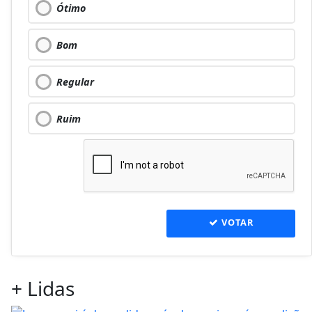
Ótimo
Bom
Regular
Ruim
VOTAR
+
Lidas