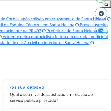
 de Corolla após colisão em cruzamento de Santa Helena
di de Esquina Céu Azul em Santa Helena
Preso suspeito
em acidente na PR 497
Prefeitura de Santa Helena inicia
Acidente deixa motociclista ferido em estrada municipal
dado de prisão civil no interior de Santa Helena
/DÊ SUA OPINIÃO
Qual o seu nível de satisfação em relação ao
serviço público prestado?