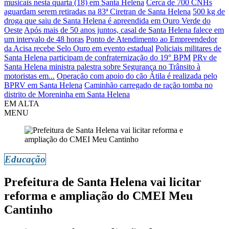
musicais nesta quarta (18) em Santa Helena
Cerca de 700 CNHs
aguardam serem retiradas na 83ª Ciretran de Santa Helena
500 kg de
droga que saiu de Santa Helena é apreendida em Ouro Verde do
Oeste
Após mais de 50 anos juntos, casal de Santa Helena falece em
um intervalo de 48 horas
Ponto de Atendimento ao Empreendedor
da Acisa recebe Selo Ouro em evento estadual
Policiais militares de
Santa Helena participam de confraternização do 19° BPM
PRv de
Santa Helena ministra palestra sobre Segurança no Trânsito à
motoristas em...
Operação com apoio do cão Átila é realizada pelo
BPRV em Santa Helena
Caminhão carregado de ração tomba no
distrito de Moreninha em Santa Helena
EM ALTA
MENU
Educação
Prefeitura de Santa Helena vai licitar
reforma e ampliação do CMEI Meu
Cantinho