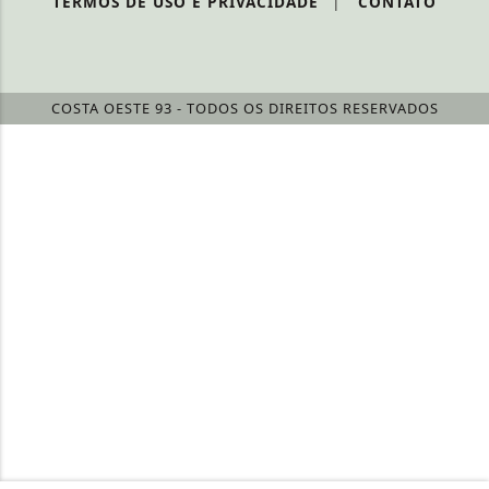
TERMOS DE USO E PRIVACIDADE
|
CONTATO
COSTA OESTE 93 - TODOS OS DIREITOS RESERVADOS