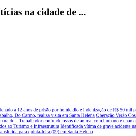
ícias na cidade de ...
enado a 12 anos de prisão por homicídio e indenização de R$ 50 mil po
abalho, Do Carmo, realiza visita em Santa Helena
Operação Verão Cost
mara de...
Trabalhador confunde ossos de animal com humano e cham
dos ao Turismo e Infraestrutura
Identificada vítima de grave acidente
ransferida para quinta-feira (09) em Santa Helena