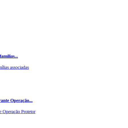
amílias...
rante Operação...