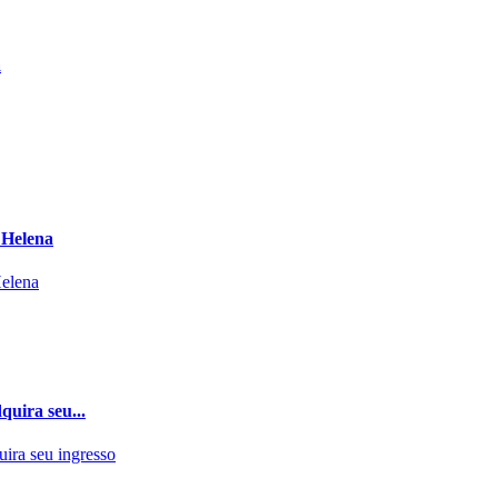
a
 Helena
quira seu...