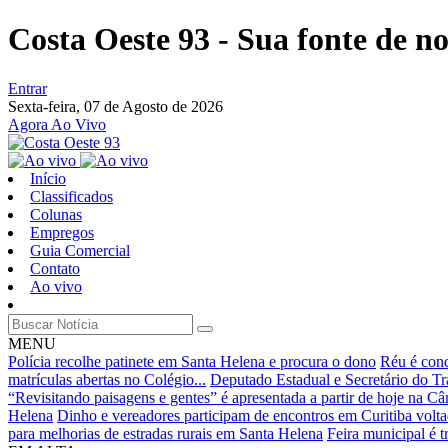
Costa Oeste 93 - Sua fonte de not
Entrar
Sexta-feira,
07 de Agosto de 2026
Agora Ao Vivo
Início
Classificados
Colunas
Empregos
Guia Comercial
Contato
Ao vivo
MENU
Polícia recolhe patinete em Santa Helena e procura o dono
Réu é cond
matrículas abertas no Colégio...
Deputado Estadual e Secretário do Tr
“Revisitando paisagens e gentes” é apresentada a partir de hoje na Câ
Helena
Dinho e vereadores participam de encontros em Curitiba volta
para melhorias de estradas rurais em Santa Helena
Feira municipal é t